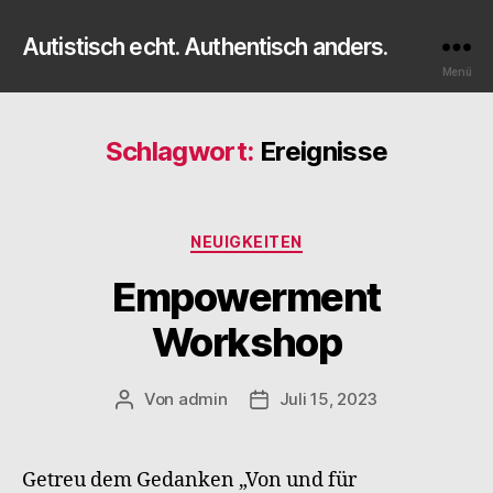
Autistisch echt. Authentisch anders.
Menü
Schlagwort:
Ereignisse
Kategorien
NEUIGKEITEN
Empowerment
Workshop
Von
admin
Juli 15, 2023
Beitragsautor
Veröffentlichungsdatum
Getreu dem Gedanken „Von und für